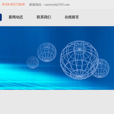
0510-85572018
：
邮箱地址：sunriseyb@163.com
新闻动态
联系我们
在线留言