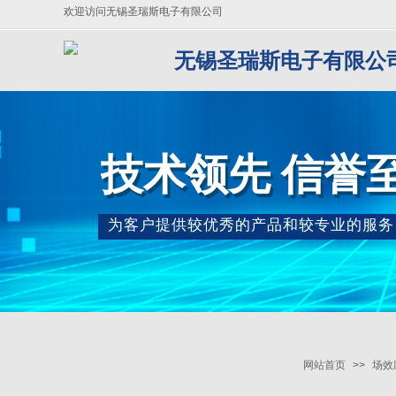
欢迎访问无锡圣瑞斯电子有限公司
无锡圣瑞斯电子有限公
技术领先 信誉
技术领先 信誉
为客户提供较优秀的产品和较专业的服务
为客户提供较优秀的产品和较专业的服务
网站首页
>>
场效