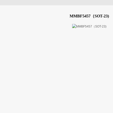
MMBF5457（SOT-23)